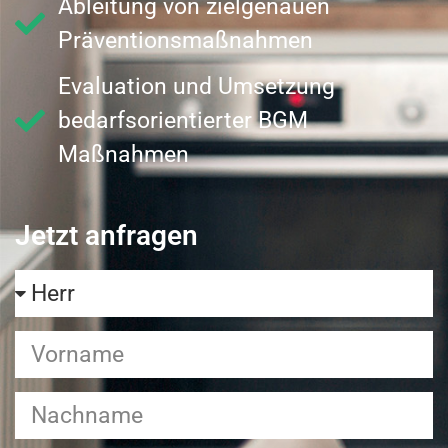
Ableitung von zielgenauen
Präventionsmaßnahmen
Evaluation und Umsetzung
bedarfsorientierter BGM
Maßnahmen
Jetzt anfragen